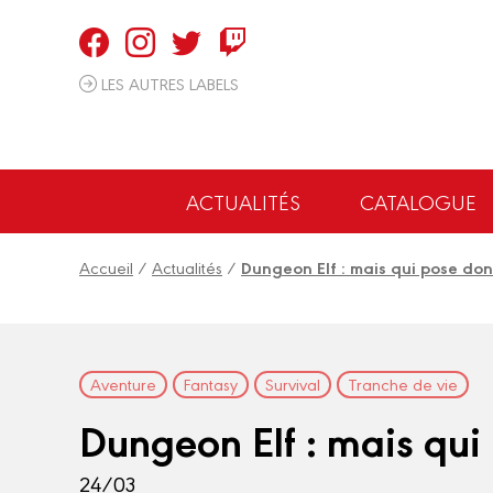
Panneau de gestion des cookies
LES AUTRES LABELS
ACTUALITÉS
CATALOGUE
Accueil
/
Actualités
/
Dungeon Elf : mais qui pose donc
Aventure
Fantasy
Survival
Tranche de vie
Dungeon Elf : mais qui 
24/03