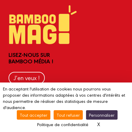
LISEZ-NOUS SUR
BAMBOO MÉDIA !
J’en veux !
En acceptant l'utilisation de cookies nous pourrons vous
proposer des informations adaptées à vos centres d'intérêts et
nous permettre de réaliser des statistiques de mesure
d'audience.
Tout accepter
Tout refuser
Personnaliser
Contactez-nous
X
Masquer le ba
Politique de confidentialité