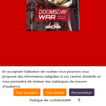
En acceptant l'utilisation de cookies nous pourrons vous
proposer des informations adaptées à vos centres d'intérêts et
nous permettre de réaliser des statistiques de mesure
d'audience.
Tout accepter
Tout refuser
Personnaliser
Fermer la visionneuse
Cliquez sur un coin pour tourner les pages. Sens de lecture japonais.
REKKYO SENSEN © 2023 NATSUKO URUMA / COAMIX Approved No.ZCW-188F
X
Masquer le ba
Politique de confidentialité