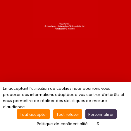
En acceptant l'utilisation de cookies nous pourrons vous
proposer des informations adaptées à vos centres d'intérêts et
nous permettre de réaliser des statistiques de mesure
d'audience.
Tout accepter
Tout refuser
Personnaliser
Fermer la visionneuse
Cliquez sur un coin pour tourner les pages. Sens de lecture japonais.
X
Masquer le ba
Politique de confidentialité