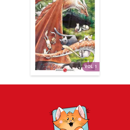
Cats and Dragon
Vol. 01
Date de parution :
04/03/2026
Une saga feel-good de chats
magiques, élevés par un
dragon un peu félin !
Autres volumes
VOL. 1