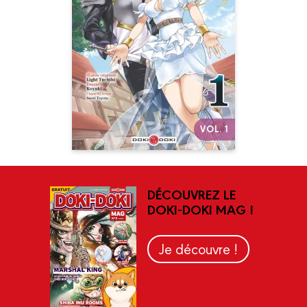
Date de parution :
09/09/2020
Un héros surpuissant… mais
bien trop prudent !
Autres volumes
VOL. 1
DÉCOUVREZ LE
DOKI-DOKI MAG !
Je découvre !