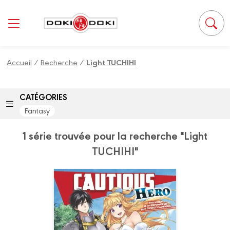
Panneau de gestion des cookies
Accueil
/
Recherche
/
Light TUCHIHI
CATÉGORIES
Fantasy
1 série trouvée pour la recherche "Light
TUCHIHI"
Cautious Hero
Vol. 01