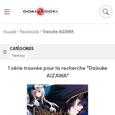
Panneau de gestion des cookies
Accueil
/
Recherche
/
Daisuke AIZAWA
CATÉGORIES
Fantasy
1 série trouvée pour la recherche "Daisuke
AIZAWA"
The Eminence in
Shadow
Vol. 01
Date de parution :