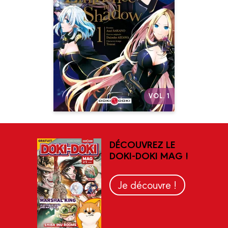
05/01/2022
Il est prêt à tout pour devenir
une Éminence de l’ombre…
mais ses plus gros mensonges
vont le rattraper ! Un des
meilleurs mangas isekai du
moment : action, complots et
humour décalé !
Autres volumes
VOL. 1
DÉCOUVREZ LE
DOKI-DOKI MAG !
Je découvre !