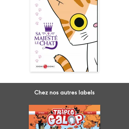
Sa majesté le
chat
Date de parution :
05/04/2017
Tous les amoureux des chats
le savent : à la maison, ce sont
eux qui commandent !
Chez nos autres labels
Triple galop