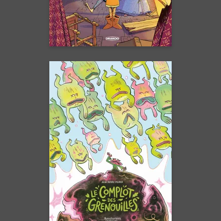
En voir +
Le complot des
grenouilles
29/04/2026
Date de parution :
Sous la mare, un complot se
prépare…
En voir +