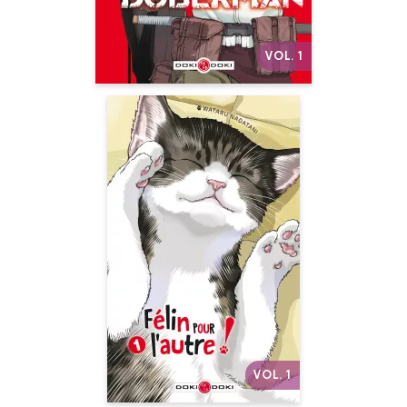
Autres volumes
VOL. 1
Félin pour
l'autre !
Vol. 01
Date de parution :
06/03/2019
Une comédie délirante et
pleine d'action sur les fous
des chats !
Autres volumes
VOL. 1