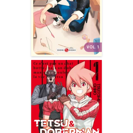
Quand un (ex-)yakuza
recueille un adorable chaton...
En voilà, un duo improbable !
Une comédie animalière feel-
good !
Autres volumes
VOL. 1
Tetsu &
Doberman
Vol. 01
Date de parution :
05/05/2021
Les chasseurs de monstres
sortent les crocs ! Ne
manquez pas le duo explosif
du shônen d’action !