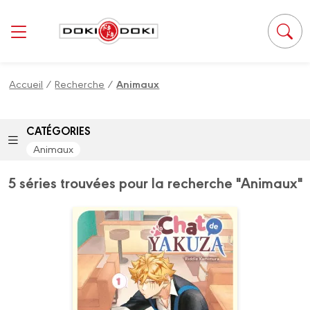
Panneau de gestion des cookies
Accueil
/
Recherche
/
Animaux
CATÉGORIES
Animaux
5 séries trouvées pour la recherche "Animaux"
Chat de yakuza
Vol. 01
Date de parution :
04/05/2022