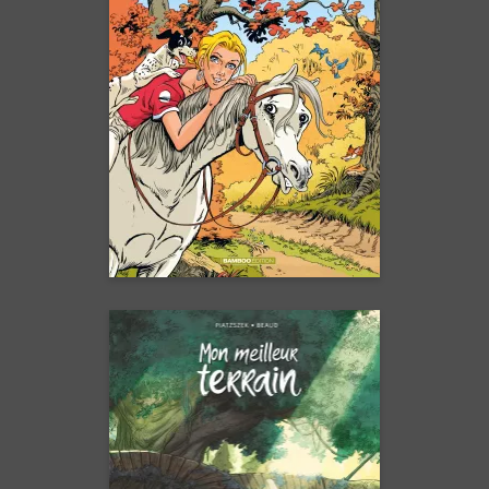
Tome 19
02/09/2026
Date de parution :
La seule et unique BD très à
cheval sur l’humour.
En voir +
Mon meilleur
terrain - histoire
complète
26/02/2025
Date de parution :