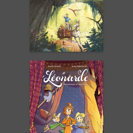
Une forêt dense et mystérieuse
qui cache un trésor
d’ingéniosité.
En voir +
Léonarde
Vol. 03
16/09/2026
Date de parution :
Les épidémies de malchance,
ça n’existe pas… les créatures
magiques susceptibles, si !