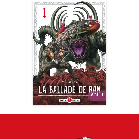
La Ballade de
Ran
Vol. 01
Date de parution :
07/04/2021
Sa mission : exterminer les
Karmas qui souillent le
monde…
Autres volumes
VOL. 1