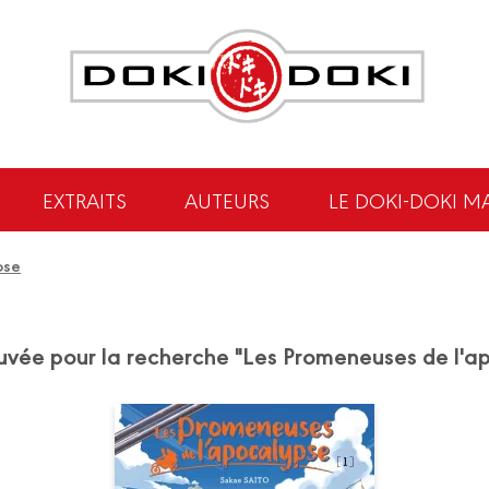
EXTRAITS
AUTEURS
LE DOKI-DOKI M
pse
rouvée pour la recherche "Les Promeneuses de l'a
Les Promeneuses