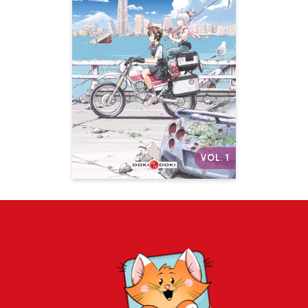
de l'apocalypse
Vol. 01
Date de parution :
13/07/2022
Le monde est anéanti... Partons
le visiter à moto !
Autres volumes
VOL. 1