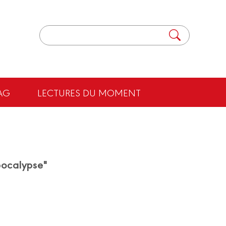
AG
LECTURES DU MOMENT
pocalypse"