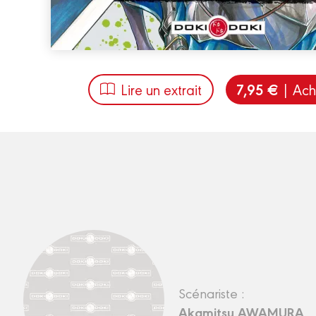
7,95 €
Lire un extrait
| Ach
Scénariste :
Akamitsu AWAMURA