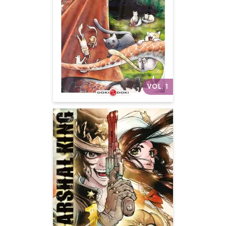
Date de parution :
04/03/2026
Une saga feel-good de chats
magiques, élevés par un
dragon un peu félin !
Autres volumes
VOL. 1
The Marshal King
Vol. 01
Date de parution :
01/07/2026
Le western sublimement
revisité par Boichi !