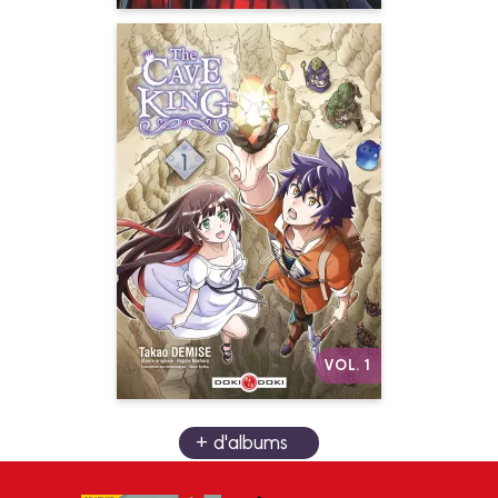
The Cave King
Vol. 01
Date de parution :
07/07/2021
Exilé sur une île hostile, le
prince banni devra apprendre
à survivre à la force de sa
pioche !
Autres volumes
VOL. 1
+ d'albums