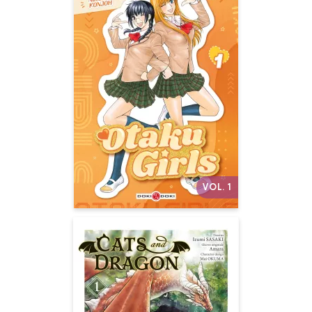
Otaku Girls -
Édition paillettes
Vol. 01
Date de parution :
01/07/2026
Elles sont toujours aussi folles
de manga et reviennent vous
mettre des paillettes plein les
yeux !
Autres volumes
VOL. 1
Cats and Dragon
Vol. 01