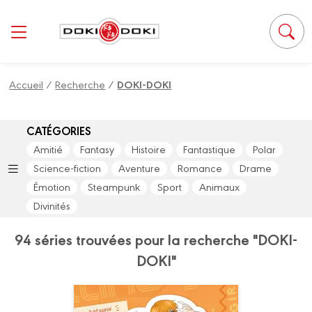
Panneau de gestion des cookies
Accueil
/
Recherche
/
DOKI-DOKI
CATÉGORIES
Amitié
Fantasy
Histoire
Fantastique
Polar
Science-fiction
Aventure
Romance
Drame
Émotion
Steampunk
Sport
Animaux
Divinités
94 séries trouvées pour la recherche "DOKI-
DOKI"