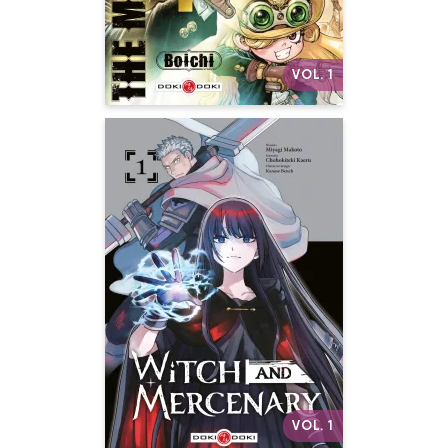
Autres volumes
VOL. 1
Witch and
Mercenary
Vol. 01
Date de parution :
07/01/2026
Deux âmes brisées en route
vers un continent mystérieux,
prêtes à tout pour trouver enfin
la paix.
Autres volumes
VOL. 1