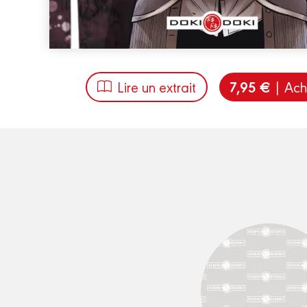
7,95 €
Lire un extrait
| Ach