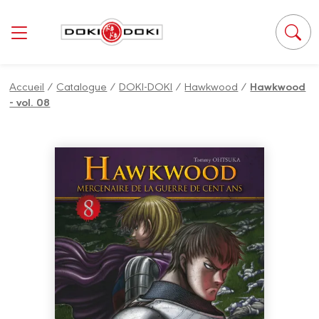
Panneau de gestion des cookies
Accueil
/
Catalogue
/
DOKI-DOKI
/
Hawkwood
/
Hawkwood
- vol. 08