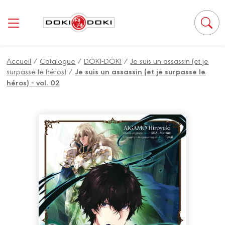
Panneau de gestion des cookies
Accueil
/
Catalogue
/
DOKI-DOKI
/
Je suis un assassin (et je
surpasse le héros)
/
Je suis un assassin (et je surpasse le
héros) - vol. 02