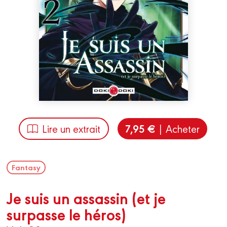
7,95 €
Lire un extrait
| Acheter
Fantasy
Je suis un assassin (et je
surpasse le héros)