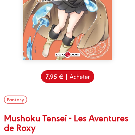
7,95 €
| Acheter
Fantasy
Mushoku Tensei - Les Aventures
de Roxy