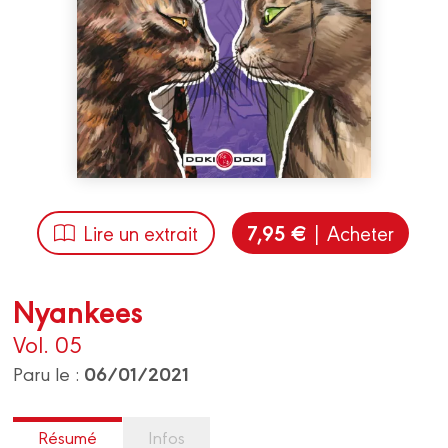
7,95 €
Lire un extrait
| Acheter
Nyankees
Vol. 05
06/01/2021
Paru le :
Résumé
Infos