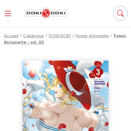
Panneau de gestion des cookies
Accueil
/
Catalogue
/
DOKI-DOKI
/
Power Antoinette
/
Power
Antoinette - vol. 03