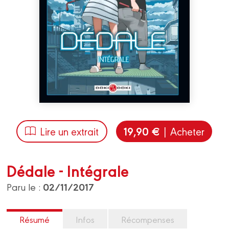
19,90 €
Lire un extrait
| Acheter
Dédale - Intégrale
02/11/2017
Paru le :
Résumé
Infos
Récompenses