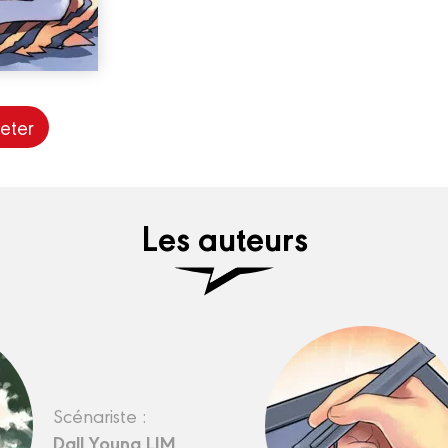
eter
Les auteurs
Scénariste :
Dall Young LIM