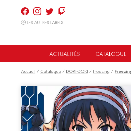
Panneau de gestion des cookies
LES AUTRES LABELS
ACTUALITÉS
CATALOGUE
Accueil
/
Catalogue
/
DOKI-DOKI
/
Freezing
/
Freezing