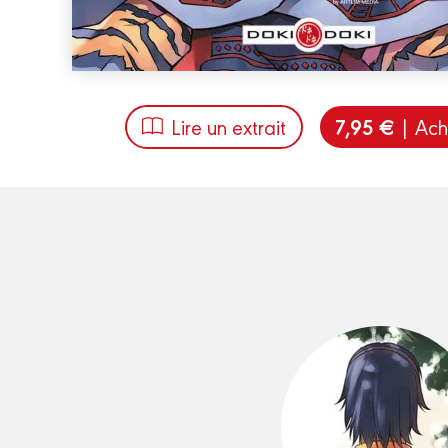
7,95 €
Lire un extrait
| Ach