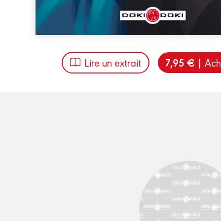
7,95 €
Lire un extrait
| Ach