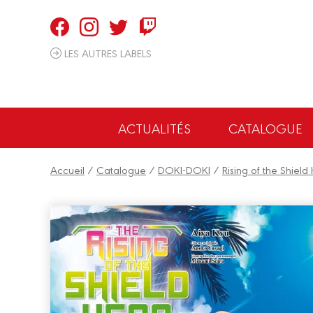
Panneau de gestion des cookies
LES AUTRES LABELS
ACTUALITÉS
CATALOGUE
Accueil
/
Catalogue
/
DOKI-DOKI
/
Rising of the Shield