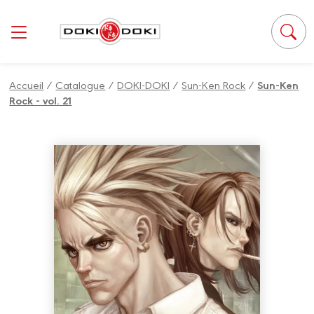
Panneau de gestion des cookies
Accueil
/
Catalogue
/
DOKI-DOKI
/
Sun-Ken Rock
/
Sun-Ken
Rock - vol. 21