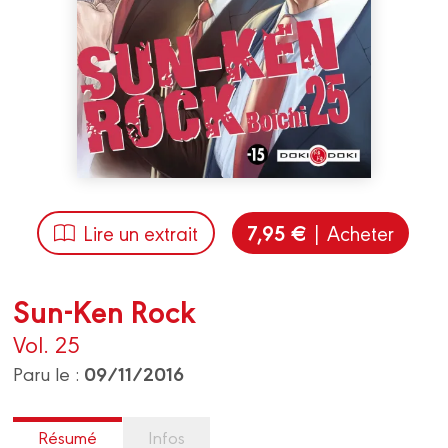
7,95 €
Lire un extrait
| Acheter
Sun-Ken Rock
Vol. 25
09/11/2016
Paru le :
Résumé
Infos