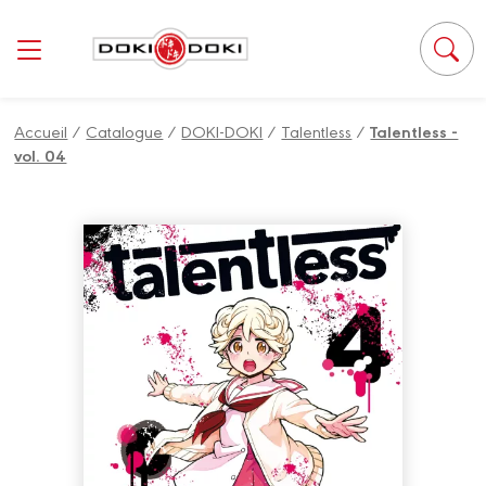
Panneau de gestion des cookies
Accueil
/
Catalogue
/
DOKI-DOKI
/
Talentless
/
Talentless -
vol. 04