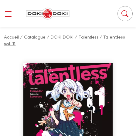
Panneau de gestion des cookies
Accueil
/
Catalogue
/
DOKI-DOKI
/
Talentless
/
Talentless -
vol. 11