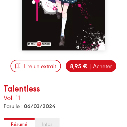
8,95 €
Lire un extrait
| Acheter
Talentless
Vol. 11
06/03/2024
Paru le :
Résumé
Infos