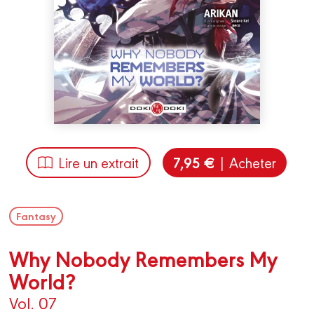
7,95 €
Lire un extrait
| Acheter
Fantasy
Why Nobody Remembers My
World?
Vol. 07