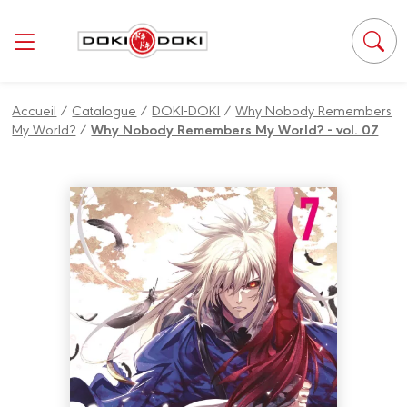
Panneau de gestion des cookies
Accueil
/
Catalogue
/
DOKI-DOKI
/
Why Nobody Remembers
My World?
/
Why Nobody Remembers My World? - vol. 07