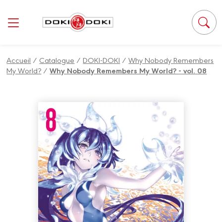
Panneau de gestion des cookies
Accueil
/
Catalogue
/
DOKI-DOKI
/
Why Nobody Remembers
My World?
/
Why Nobody Remembers My World? - vol. 08