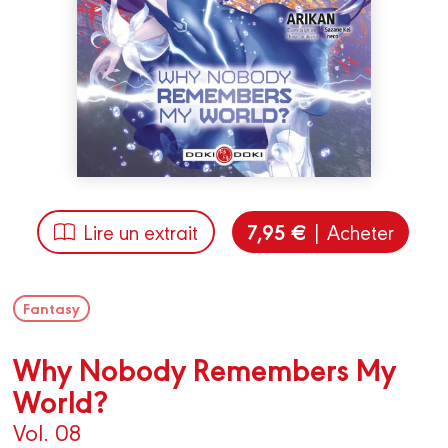
7,95 €
Lire un extrait
| Acheter
Fantasy
Why Nobody Remembers My
World?
Vol. 08