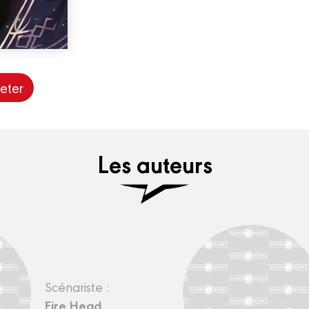
eter
Les auteurs
Scénariste :
Fire Head