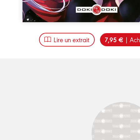
7,95 €
Lire un extrait
| Ach