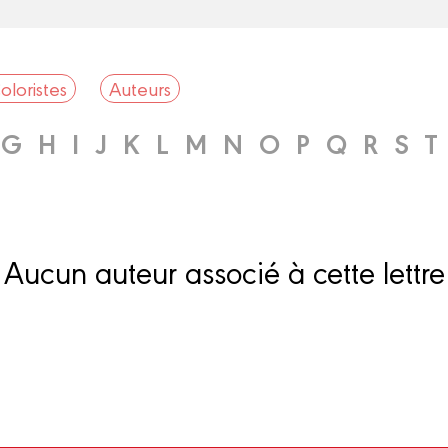
oloristes
Auteurs
G
H
I
J
K
L
M
N
O
P
Q
R
S
T
Aucun auteur associé à cette lettre