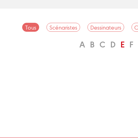
Tous
Scénaristes
Dessinateurs
C
A
B
C
D
E
F