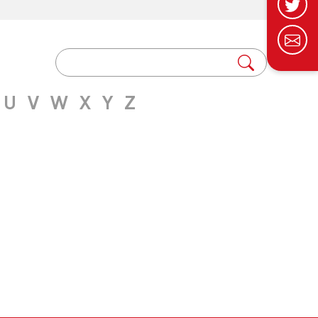
U
V
W
X
Y
Z