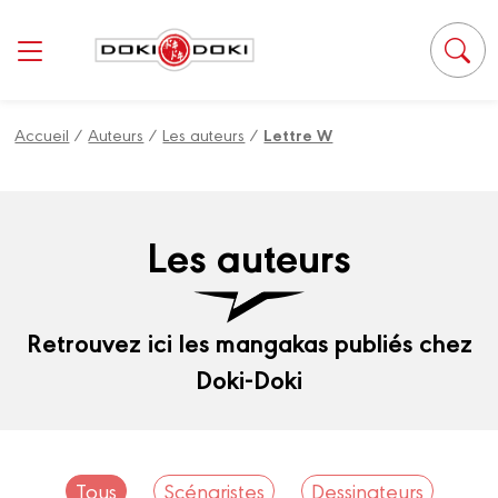
Panneau de gestion des cookies
Accueil
/
Auteurs
/
Les auteurs
/
Lettre W
Les auteurs
Retrouvez ici les mangakas publiés chez
Doki-Doki
Tous
Scénaristes
Dessinateurs