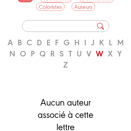
Coloristes
Auteurs
A
B
C
D
E
F
G
H
I
J
K
L
M
N
O
P
Q
R
S
T
U
V
W
X
Y
Z
Aucun auteur
associé à cette
lettre