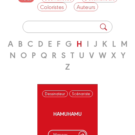
Coloristes
Auteurs
A
B
C
D
E
F
G
H
I
J
K
L
M
N
O
P
Q
R
S
T
U
V
W
X
Y
Z
Dessinateur
Scénariste
HAMUHAMU
Mangas