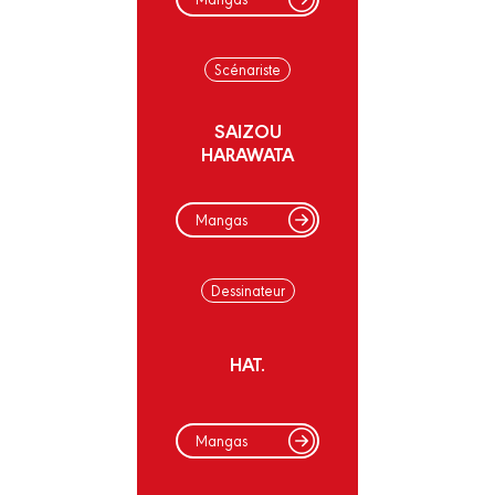
Scénariste
SAIZOU
HARAWATA
Mangas
Dessinateur
HAT.
Mangas