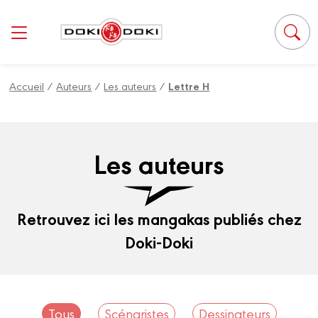
Panneau de gestion des cookies
Accueil
/
Auteurs
/
Les auteurs
/
Lettre H
Les auteurs
Retrouvez ici les mangakas publiés chez
Doki-Doki
Tous
Scénaristes
Dessinateurs