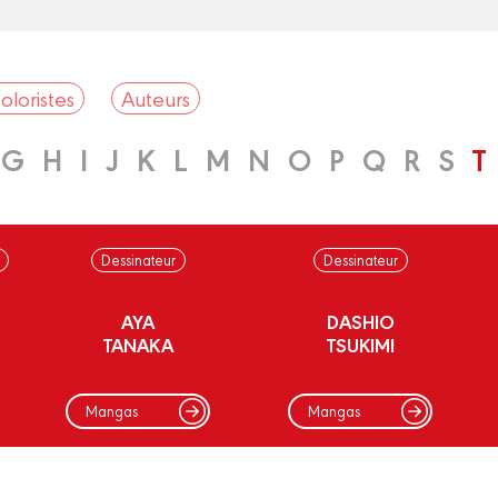
oloristes
Auteurs
G
H
I
J
K
L
M
N
O
P
Q
R
S
T
Dessinateur
Dessinateur
AYA
DASHIO
TANAKA
TSUKIMI
Mangas
Mangas