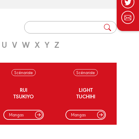
U
V
W
X
Y
Z
Scénariste
Scénariste
RUI
LIGHT
TSUKIYO
TUCHIHI
Mangas
Mangas