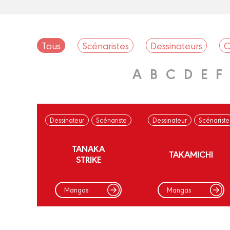
Tous
Scénaristes
Dessinateurs
C
A
B
C
D
E
F
Dessinateur
Scénariste
Dessinateur
Scénariste
TANAKA
TAKAMICHI
STRIKE
Mangas
Mangas