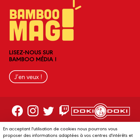
LISEZ-NOUS SUR
BAMBOO MÉDIA !
J’en veux !
Contactez-nous
En acceptant l'utilisation de cookies nous pourrons vous
proposer des informations adaptées à vos centres d'intérêts et
Devenir partenaire