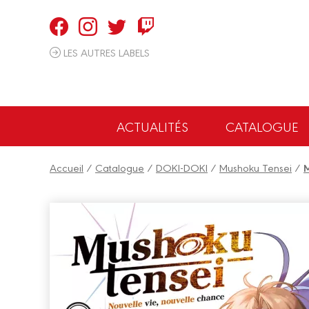
Panneau de gestion des cookies
LES AUTRES LABELS
ACTUALITÉS
CATALOGUE
Accueil
/
Catalogue
/
DOKI-DOKI
/
Mushoku Tensei
/
M