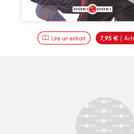
7,95 €
Lire un extrait
| Ach