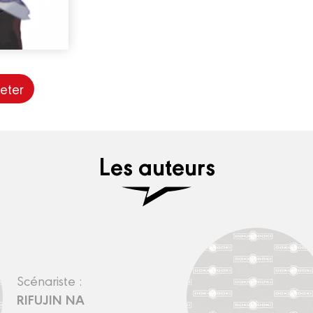
eter
Les auteurs
Scénariste :
RIFUJIN NA